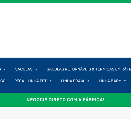
S
SACOLAS
SACOLAS RETORNÁVEIS & TÉRMICAS EM RÁFI
ICO
PEGA - LINHA PET
LINHA PRAIA
LINHA BABY
NEGOCIE DIRETO COM A FÁBRICA!