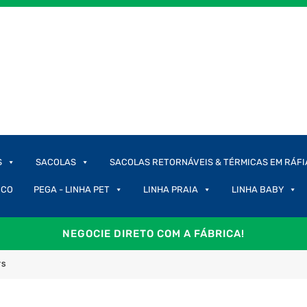
S
SACOLAS
SACOLAS RETORNÁVEIS & TÉRMICAS EM RÁFI
ICO
PEGA - LINHA PET
LINHA PRAIA
LINHA BABY
NEGOCIE DIRETO COM A FÁBRICA!
TS