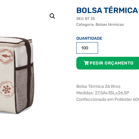
BOLSA TÉRMICA 
SKU:
BT 25
Categoria:
Bolsas térmicas
Bolsa
Térmica
-
26
PEDIR ORÇAMENTO
LTS
quantidade
Bolsa Térmica 26 litros
Medidas: 27,5Ax35Lx26,5P
Confeccionado em Poliéster 6