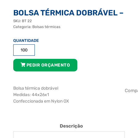
BOLSA TÉRMICA DOBRÁVEL –
SKU:
BT 22
Categoria:
Bolsas térmicas
Bolsa
Térmica
Dobrável
-
PEDIR ORÇAMENTO
quantidade
Bolsa térmica dobrável
Compa
Medidas: 44x26x1
Confeccionada em Nylon OX
Descrição