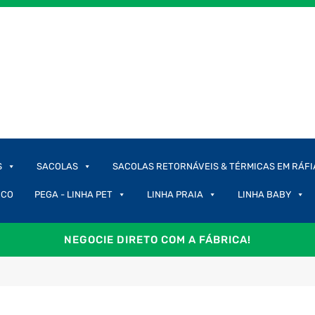
S
SACOLAS
SACOLAS RETORNÁVEIS & TÉRMICAS EM RÁFI
ICO
PEGA - LINHA PET
LINHA PRAIA
LINHA BABY
NEGOCIE DIRETO COM A FÁBRICA!