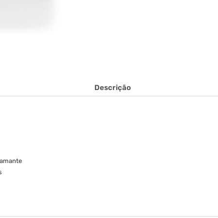
Descrição
Diamante
s