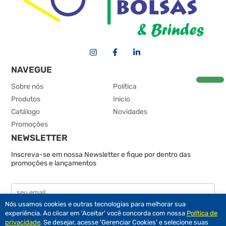
NAVEGUE
Sobre nós
Política
Produtos
Inicio
Catálogo
Novidades
Promoções
NEWSLETTER
Inscreva-se em nossa Newsletter e fique por dentro das
promoções e lançamentos
Nós usamos cookies e outras tecnologias para melhorar sua
experiência. Ao clicar em 'Aceitar' você concorda com nossa
Política de
privacidade
. Se desejar, acesse 'Gerenciar Cookies' e selecione suas
Brasil Bolsas © Desde 1978 / CNPJ 00.123.0001/45