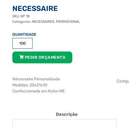
NECESSAIRE
SKU:
NP 18
Categorias:
NECESSAIRES
,
PROMOCIONAL
Necessaire
quantidade
PEDIR ORÇAMENTO
Nécessaire Personalizada
Compa
Medidas: 25x21x10
Confeccionada em Nylon ME
Descrição