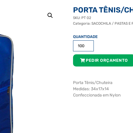
PORTA TÊNIS/C
SKU:
PT 02
Categoria:
SACOCHILA / PASTAS E 
Porta
Tênis/Chuteira
quantidade
PEDIR ORÇAMENTO
Porta Tênis/Chuteira
Medidas: 34x17x14
Confeccionada em Nylon