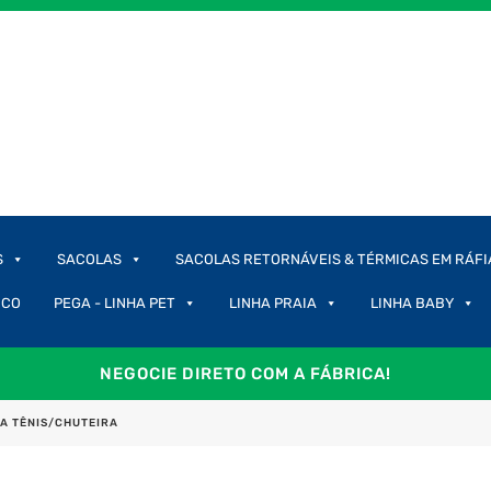
S
SACOLAS
SACOLAS RETORNÁVEIS & TÉRMICAS EM RÁFI
ICO
PEGA - LINHA PET
LINHA PRAIA
LINHA BABY
NEGOCIE DIRETO COM A FÁBRICA!
A TÊNIS/CHUTEIRA