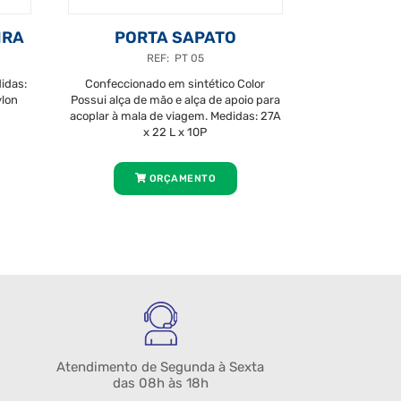
IRA
PORTA SAPATO
REF: PT 05
idas:
Confeccionado em sintético Color
lon
Possui alça de mão e alça de apoio para
acoplar à mala de viagem. Medidas: 27A
x 22 L x 10P
ORÇAMENTO
Atendimento de Segunda à Sexta
das 08h às 18h