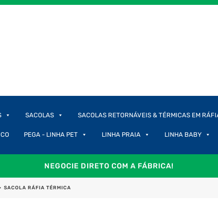
S
SACOLAS
SACOLAS RETORNÁVEIS & TÉRMICAS EM RÁFI
ICO
PEGA - LINHA PET
LINHA PRAIA
LINHA BABY
NEGOCIE DIRETO COM A FÁBRICA!
>
SACOLA RÁFIA TÉRMICA