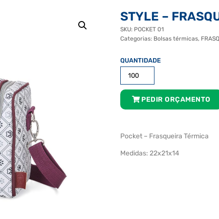
STYLE – FRASQ
SKU:
POCKET 01
Categorias:
Bolsas térmicas
,
FRASQ
STYLE
-
FRASQUEIRA
TÉRMICA
PEDIR ORÇAMENTO
quantidade
Pocket – Frasqueira Térmica
Medidas: 22x21x14