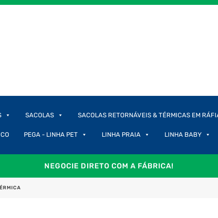
S
SACOLAS
SACOLAS RETORNÁVEIS & TÉRMICAS EM RÁFI
ICO
PEGA - LINHA PET
LINHA PRAIA
LINHA BABY
NEGOCIE DIRETO COM A FÁBRICA!
TÉRMICA