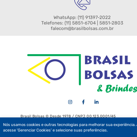
WhatsApp:
(11) 91397-2022
Telefones:
(11) 5851-6704
| 5851-2803
falecom@brasilbolsas.com.br
Brasil Bolsas © Desde 1978 / CNPJ 00.123.0001/45
Nós usamos cookies e outras tecnologias para melhorar sua experiência. 
acesse 'Gerenciar Cookies' e selecione suas preferências.
Recolher/Expandir Links Úteis